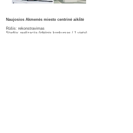
Naujosios Akmenės miesto centrinė aikštė
Rūšis: rekonstravimas
Stadija: realizacija (idėjinis konkursas / 1 vieta)
Plotas: 19 000 m2
Vieta: Naujoji Akmenė
Metai: 2015
Autoriai: Antanas Dominas, Vitalij Avreicevič,
Rūta Petraitytė
Aikštės sutvarkymo sprendiniai parengti
atsižvelgiant į Naujosios Akmenės miesto
urbanistinę struktūrą ir vietos architektūrą – XX
a. vid. sukurtas miestas pagal tam laikmečiui
būdingą ortogonalų kvartalų formavimo principą,
vengta dekoro elementų.
Siekiant vientisumo, aikštės audinys
pratęsiamas per reprezentacinę ir rekreacinę
funkcijas atliekančias erdves skiriančią
Respublikos gatvę.
Aikštės dangos akcentu pasirinkta betono
medžiaga, pabrėžianti Naujosios Akmenės, kaip
cemento pramonės miesto, identitetą.
Share